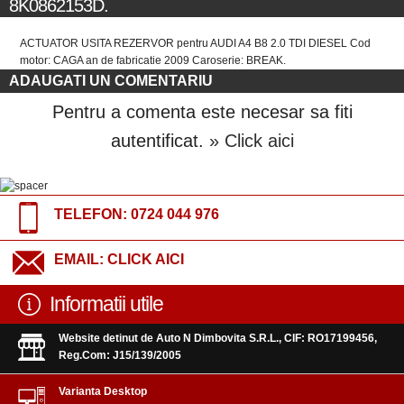
8K0862153D.
ACTUATOR USITA REZERVOR pentru AUDI A4 B8 2.0 TDI DIESEL Cod
motor: CAGA an de fabricatie 2009 Caroserie: BREAK.
ADAUGATI UN COMENTARIU
Pentru a comenta este necesar sa fiti
autentificat.
» Click aici
TELEFON:
0724 044 976
EMAIL:
CLICK AICI
Informatii utile
Website detinut de Auto N Dimbovita S.R.L., CIF: RO17199456,
Reg.Com: J15/139/2005
Varianta Desktop