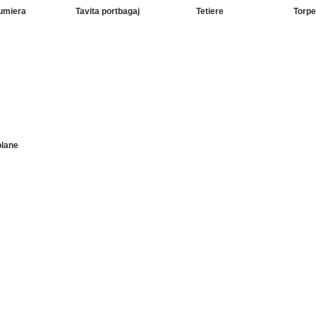
umiera
Tavita portbagaj
Tetiere
Torp
olane