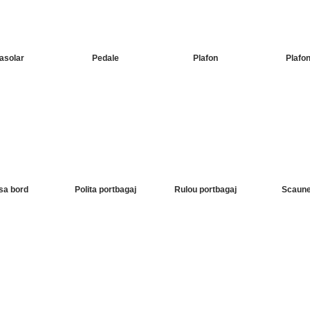
asolar
Pedale
Plafon
Plafon
sa bord
Polita portbagaj
Rulou portbagaj
Scaune