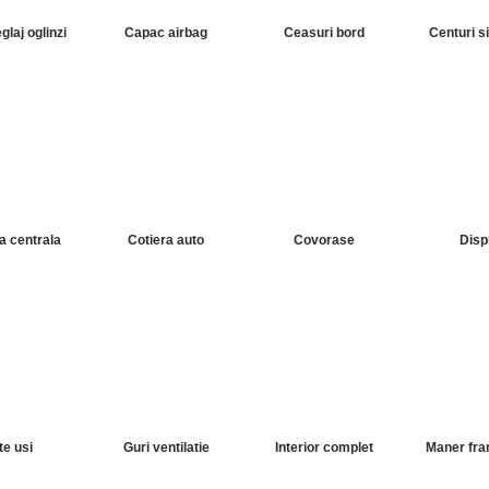
glaj oglinzi
Capac airbag
Ceasuri bord
Centuri s
a centrala
Cotiera auto
Covorase
Disp
te usi
Guri ventilatie
Interior complet
Maner fr