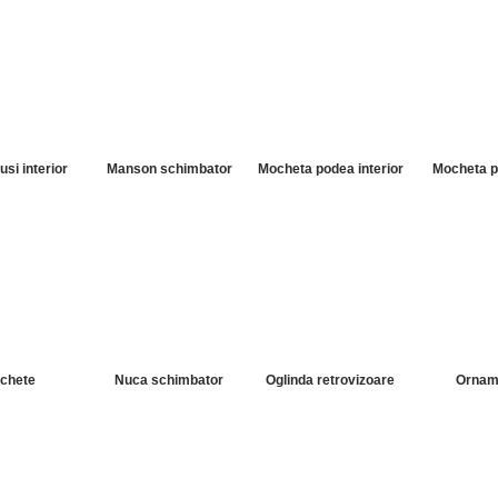
si interior
Manson schimbator
Mocheta podea interior
Mocheta p
chete
Nuca schimbator
Oglinda retrovizoare
Ornam