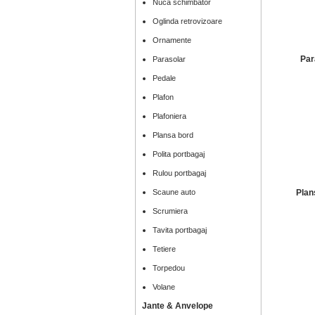
Nuca schimbator
Oglinda retrovizoare
Ornamente
Par
Parasolar
Pedale
Plafon
Plafoniera
Plansa bord
Polita portbagaj
Rulou portbagaj
Scaune auto
Plan
Scrumiera
Tavita portbagaj
Tetiere
Torpedou
Volane
Jante & Anvelope