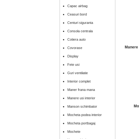
Capac airbag
Ceasuri bord
Centuri siguranta
Consola centrala
Cotiera auto
Manere u
Covorase
Display
Fete usi
Guri ventilatie
Interior complet
Maner frana mana
Manere usi interior
Mo
Manson schimbator
Mocheta podea interior
Mocheta portbagaj
Mochete