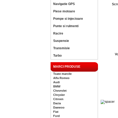
Navigatie GPS
Scr
Piese motoare
Pompe si injectoare
Punte si rulmenti
Racire
Suspensie
Transmisie
V
Turbo
MARCI PRODUSE
Toate marcile
Alfa Romeo
Audi
BMW
Chevrolet
Chrysler
Citroen
Dacia
Daewoo
Fiat
Ford