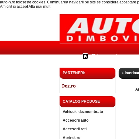
auto-n.ro foloseste cookies. Continuarea navigarii pe site se considera acceptare
p
Am citit si accept
Afla mai mult
Prima pagina
PARTENERI:
» Interioa
Dez.ro
A
CATALOG PRODUSE
Vehicule dezmembrate
Accesorii auto
Accesorii roti
Aprindere