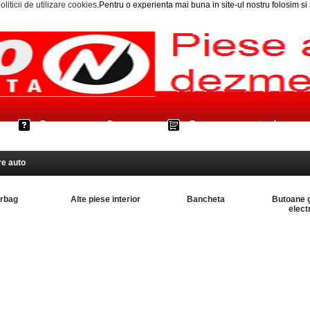
oliticii de utilizare cookies
.Pentru o experienta mai buna in site-ul nostru folosim s
Cum cumpar?
Cos cumparaturi
re auto
irbag
Alte piese interior
Bancheta
Butoane 
elect