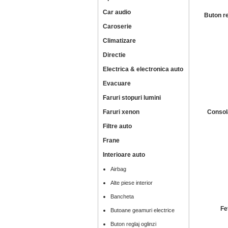
Car audio
Buton re
Caroserie
Climatizare
Directie
Electrica & electronica auto
Evacuare
Faruri stopuri lumini
Faruri xenon
Consol
Filtre auto
Frane
Interioare auto
Airbag
Alte piese interior
Bancheta
Fe
Butoane geamuri electrice
Buton reglaj oglinzi