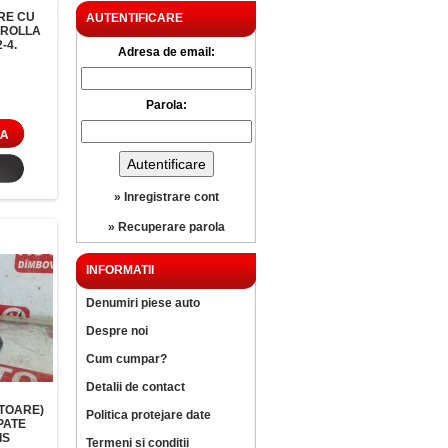
RE CU
AUTENTIFICARE
OROLLA
-4.
Adresa de email:
Parola:
» Inregistrare cont
» Recuperare parola
INFORMATII
Denumiri piese auto
Despre noi
Cum cumpar?
Detalii de contact
TOARE)
Politica protejare date
PATE
IS
Termeni si conditii