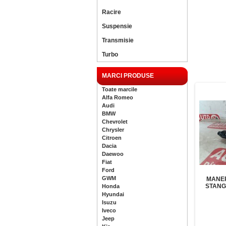
Racire
Suspensie
Transmisie
Turbo
MARCI PRODUSE
Toate marcile
Alfa Romeo
Audi
BMW
Chevrolet
Chrysler
Citroen
Dacia
Daewoo
Fiat
Ford
GWM
MANER
STANG
Honda
Hyundai
Isuzu
Iveco
Jeep