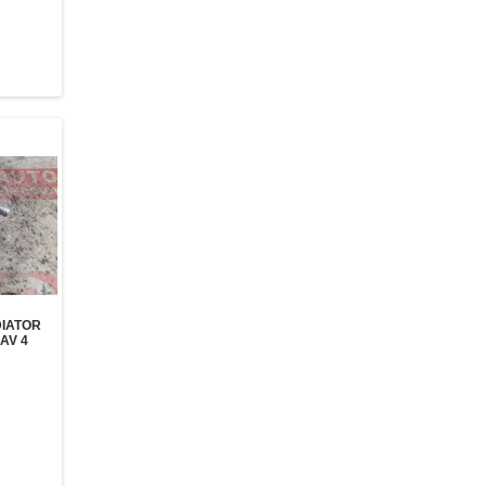
IATOR
AV 4