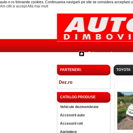
auto-n.ro foloseste cookies. Continuarea navigarii pe site se considera acceptare
p
Am citit si accept
Afla mai mult
Prima pagina
PARTENERI:
TOYOTA
Dez.ro
CATALOG PRODUSE
Vehicule dezmembrate
Accesorii auto
Accesorii roti
Aprindere