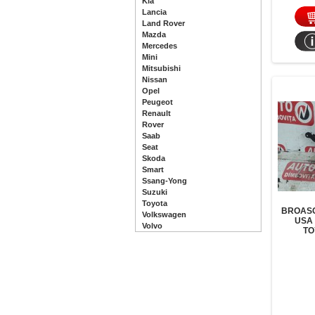
Kia
Lancia
Land Rover
Mazda
Mercedes
Mini
Mitsubishi
Nissan
Opel
Peugeot
Renault
Rover
Saab
Seat
Skoda
Smart
Ssang-Yong
Suzuki
Toyota
BROASC
Volkswagen
USA
Volvo
TO