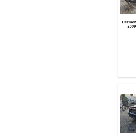
Dezmem
2009