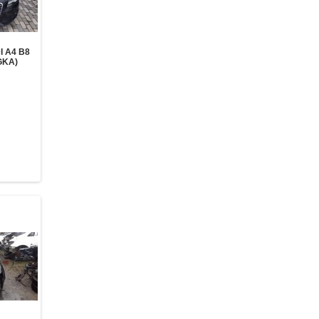
 A4 B8
GKA)