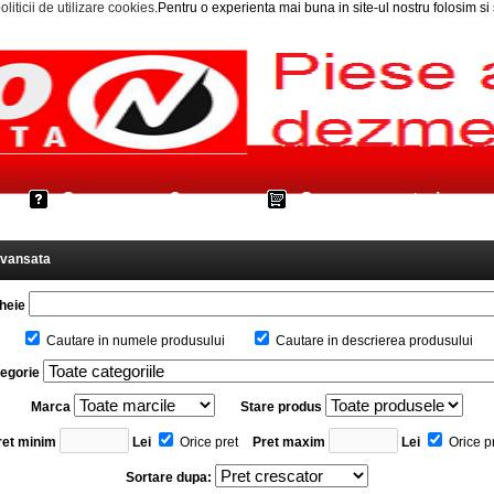
oliticii de utilizare cookies
.Pentru o experienta mai buna in site-ul nostru folosim s
Cum cumpar?
Cos cumparaturi
avansata
heie
Cautare in numele produsului
Cautare in descrierea produsului
egorie
Marca
Stare produs
ret minim
Lei
Orice pret
Pret maxim
Lei
Orice p
Sortare dupa: