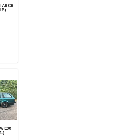
 A6 C6
BLB)
W E30
E1)