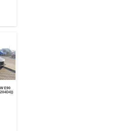
W E90
(204D4))