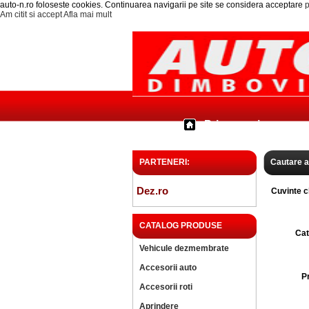
auto-n.ro foloseste cookies. Continuarea navigarii pe site se considera acceptare
p
Am citit si accept
Afla mai mult
Prima pagina
PARTENERI:
Cautare 
Dez.ro
Cuvinte c
CATALOG PRODUSE
Cat
Vehicule dezmembrate
Accesorii auto
P
Accesorii roti
Aprindere