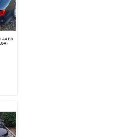
 A4 B8
AGA)