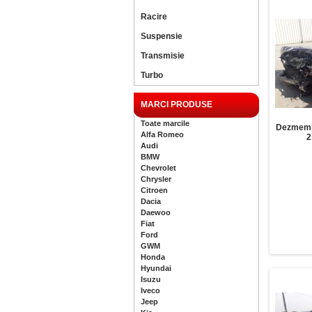
Racire
Suspensie
Transmisie
Turbo
MARCI PRODUSE
Toate marcile
Dezmemb
Alfa Romeo
2
Audi
BMW
Chevrolet
Chrysler
Citroen
Dacia
Daewoo
Fiat
Ford
GWM
Honda
Hyundai
Isuzu
Iveco
Jeep