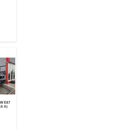
W E87
16 A)