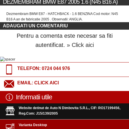
DEZMEMBRAM BMW E87 2005 1.6 (N45 B16 A)
Dezmembram BMW E87 - HATCHBACK - 1.6 BENZINA Cod motor: N45
B16 A an de fabricatie 2005 . Observatii: ANGLIA.
ADAUGATI UN COMENTARIU
Pentru a comenta este necesar sa fiti
autentificat.
» Click aici
TELEFON:
0724 044 976
EMAIL:
CLICK AICI
Informatii utile
Website detinut de Auto N Dimbovita S.R.L., CIF: RO17199456,
Reg.Com: J15/139/2005
Varianta Desktop