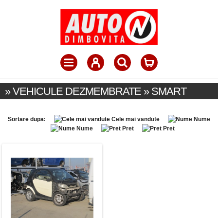
» VEHICULE DEZMEMBRATE » SMART
Sortare dupa:
Cele mai vandute
Nume
Nume
Pret
Pret