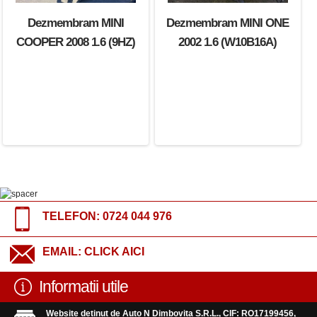
Dezmembram MINI
Dezmembram MINI ONE
COOPER 2008 1.6 (9HZ)
2002 1.6 (W10B16A)
TELEFON:
0724 044 976
EMAIL:
CLICK AICI
Informatii utile
Website detinut de Auto N Dimbovita S.R.L., CIF: RO17199456,