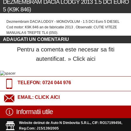
DEZMEMBRAM DACIA LODGY 2013 1.5 DCI EURO
5 (K9K 846)
Dezmembram DACIA LODGY - MONOVOLUM - 1.5 DCI Euro 5 DIESEL
Cod motor: K9K 846 an de fabricatie 2013 . Observatii: CUTIE VITEZE
MANUALA 6 TREPTE TL4 (050).
ADAUGATI UN COMENTARIU
Pentru a comenta este necesar sa fiti
autentificat.
» Click aici
TELEFON:
0724 044 976
EMAIL:
CLICK AICI
Informatii utile
Website detinut de Auto N Dimbovita S.R.L., CIF: RO17199456,
Reg.Com: J15/139/2005