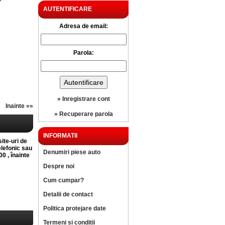
?
AUTENTIFICARE
Adresa de email:
Parola:
» Inregistrare cont
Inainte »»
» Recuperare parola
INFORMATII
site-uri de
elefonic sau
Denumiri piese auto
0 , înainte
Despre noi
Cum cumpar?
Detalii de contact
Politica protejare date
Termeni si conditii