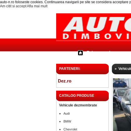
auto-n.ro foloseste cookies. Continuarea navigarii pe site se considera acceptare
p
Am citit si accept
Afla mai mult
Prima pagina
PARTENERI:
»
Vehicu
Dez.ro
CATALOG PRODUSE
Vehicule dezmembrate
Audi
BMW
Chevrolet