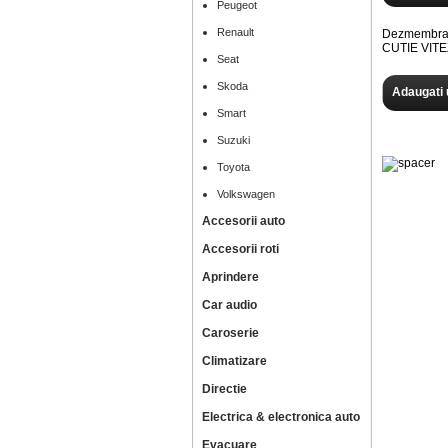
Peugeot
Renault
Dezmembram 
CUTIE VIT
Seat
Skoda
Adaugati 
Smart
Suzuki
Toyota
Volkswagen
Accesorii auto
Accesorii roti
Aprindere
Car audio
Caroserie
Climatizare
Directie
Electrica & electronica auto
Evacuare