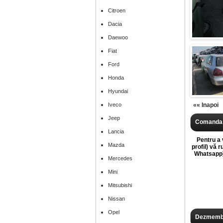
Citroen
Dacia
Daewoo
Fiat
Ford
Honda
Hyundai
Iveco
«« Inapoi
Jeep
Comanda 
Lancia
Pentru a v
Mazda
profil) vă 
Whatsapp),
Mercedes
Mini
Mitsubishi
Nissan
Opel
Dezmembr