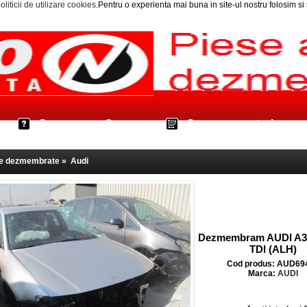
oliticii de utilizare cookies
.Pentru o experienta mai buna in site-ul nostru folosim s
Cum cumpar?
Cos cumparaturi
le dezmembrate
»
Audi
Dezmembram AUDI A3 
TDI (ALH)
Cod produs: AUD69
Marca:
AUDI