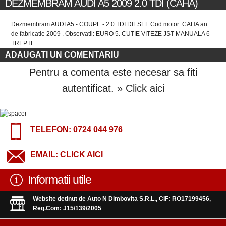
DEZMEMBRAM AUDI A5 2009 2.0 TDI (CAHA)
Dezmembram AUDI A5 - COUPE - 2.0 TDI DIESEL Cod motor: CAHA an
de fabricatie 2009 . Observatii: EURO 5. CUTIE VITEZE JST MANUALA 6
TREPTE.
ADAUGATI UN COMENTARIU
Pentru a comenta este necesar sa fiti
autentificat.
» Click aici
TELEFON:
0724 044 976
EMAIL:
CLICK AICI
Informatii utile
Website detinut de Auto N Dimbovita S.R.L., CIF: RO17199456,
Reg.Com: J15/139/2005