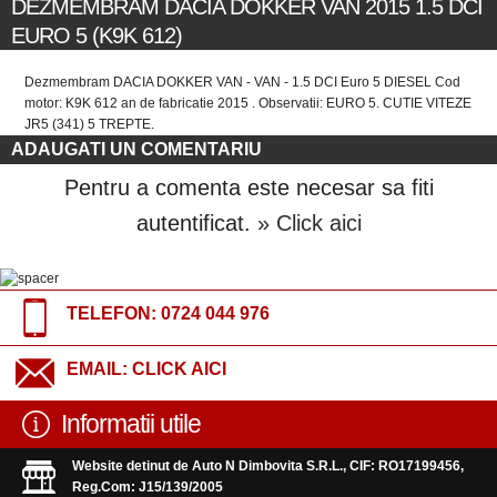
DEZMEMBRAM DACIA DOKKER VAN 2015 1.5 DCI
EURO 5 (K9K 612)
Dezmembram DACIA DOKKER VAN - VAN - 1.5 DCI Euro 5 DIESEL Cod
motor: K9K 612 an de fabricatie 2015 . Observatii: EURO 5. CUTIE VITEZE
JR5 (341) 5 TREPTE.
ADAUGATI UN COMENTARIU
Pentru a comenta este necesar sa fiti
autentificat.
» Click aici
TELEFON:
0724 044 976
EMAIL:
CLICK AICI
Informatii utile
Website detinut de Auto N Dimbovita S.R.L., CIF: RO17199456,
Reg.Com: J15/139/2005