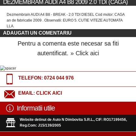
DEZMEMBRAM AUDI A4 B8 2009 2.0 TDI (CAGA)
Dezmembram AUDI A4 B8 - BREAK - 2.0 TDI DIESEL Cod motor: CAGA
an de fabricatie 2009 . Observatii: EURO 5. CUTIE VITEZE AUTOMATA
LLA.
ADAUGATI UN COMENTARIU
Pentru a comenta este necesar sa fiti
autentificat.
» Click aici
TELEFON:
0724 044 976
EMAIL:
CLICK AICI
Informatii utile
Website detinut de Auto N Dimbovita S.R.L., CIF: RO17199456,
Reg.Com: J15/139/2005