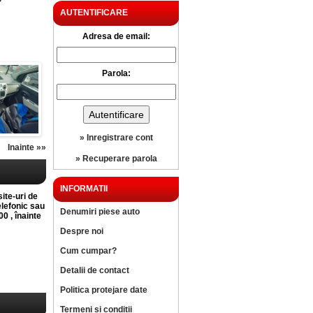
?
AUTENTIFICARE
Adresa de email:
Parola:
» Inregistrare cont
Inainte »»
» Recuperare parola
INFORMATII
site-uri de
elefonic sau
Denumiri piese auto
0 , înainte
Despre noi
Cum cumpar?
Detalii de contact
Politica protejare date
Termeni si conditii