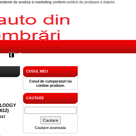
i sisteme de analiza si marketing conform
politicii de protejare a datelor
.
Contact
COSUL MEU
Cosul de cumparaturi nu
contine produse.
CAUTARE
 LODGY
 612)
047
Cautare avansata