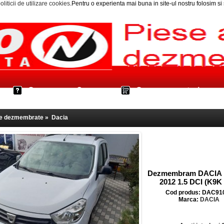
oliticii de utilizare cookies
.Pentru o experienta mai buna in site-ul nostru folosim s
Cum cumpar?
Cos cumparaturi
le dezmembrate
»
Dacia
Dezmembram DACIA
2012 1.5 DCI (K9K
Cod produs: DAC91
Marca:
DACIA