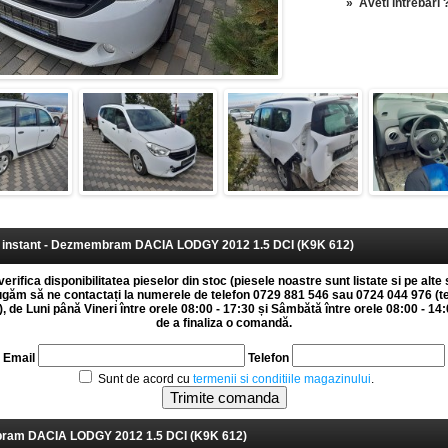
»
Aveti intrebari 
instant - Dezmembram DACIA LODGY 2012 1.5 DCI (K9K 612)
erifica disponibilitatea pieselor din stoc (piesele noastre sunt listate si pe alte 
rugăm să ne contactați la numerele de telefon 0729 881 546 sau 0724 044 976 (t
 de Luni până Vineri între orele 08:00 - 17:30 și Sâmbătă între orele 08:00 - 14:0
de a finaliza o comandă.
Email
Telefon
Sunt de acord cu
termenii si conditiile magazinului
.
am DACIA LODGY 2012 1.5 DCI (K9K 612)