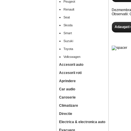
Peugeot
Renault
Dezmembram
Observatii
Seat
Skoda
Adaugati 
Smart
Suzuki
Toyota
Volkswagen
Accesorii auto
Accesorii roti
Aprindere
Car audio
Caroserie
Climatizare
Directie
Electrica & electronica auto
Evacuare