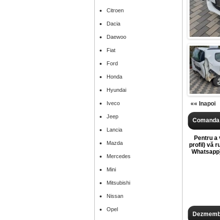
Citroen
Dacia
Daewoo
Fiat
Ford
Honda
Hyundai
Iveco
«« Inapoi
Jeep
Comanda 
Lancia
Pentru a v
Mazda
profil) vă 
Whatsapp),
Mercedes
Mini
Mitsubishi
Nissan
Opel
Dezmembr