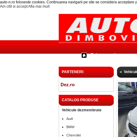
auto-n.ro foloseste cookies. Continuarea navigarii pe site se considera acceptare
p
Am citit si accept
Afla mai mult
Prima pagina
PARTENERI:
»
Vehicu
Dez.ro
CATALOG PRODUSE
Vehicule dezmembrate
Audi
BMW
Chevrolet