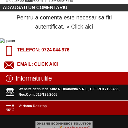
(892) an de fabricatie 2011 Caroserie: SUV.
ADAUGATI UN COMENTARIU
Pentru a comenta este necesar sa fiti
autentificat.
» Click aici
TELEFON:
0724 044 976
EMAIL:
CLICK AICI
Informatii utile
Website detinut de Auto N Dimbovita S.R.L., CIF: RO17199456,
Reg.Com: J15/139/2005
Varianta Desktop