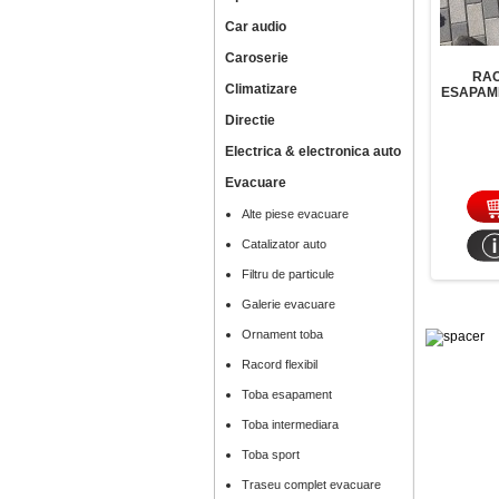
Car audio
Caroserie
RAC
Climatizare
ESAPAM
Directie
Electrica & electronica auto
Evacuare
Alte piese evacuare
Catalizator auto
Filtru de particule
Galerie evacuare
Ornament toba
Racord flexibil
Toba esapament
Toba intermediara
Toba sport
Traseu complet evacuare