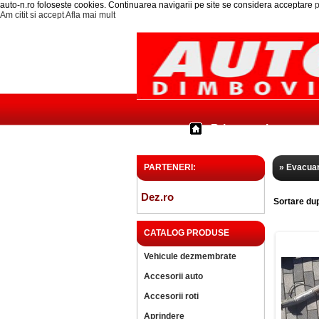
auto-n.ro foloseste cookies. Continuarea navigarii pe site se considera acceptare
p
Am citit si accept
Afla mai mult
Prima pagina
PARTENERI:
» Evacuar
Dez.ro
Sortare du
CATALOG PRODUSE
Vehicule dezmembrate
Accesorii auto
Accesorii roti
Aprindere