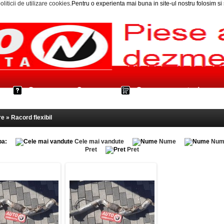
oliticii de utilizare cookies
.Pentru o experienta mai buna in site-ul nostru folosim s
Cum cumpar?
Cos cumparaturi
e » Racord flexibil
pa:
Cele mai vandute
Nume
Num
Pret
Pret