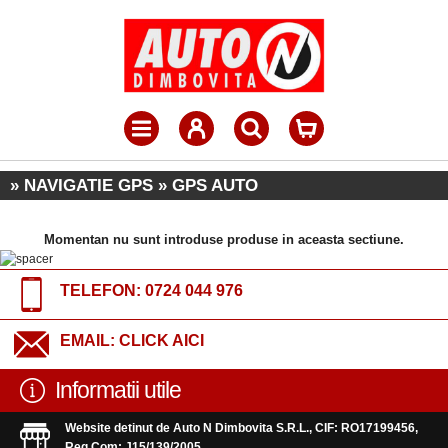
» NAVIGATIE GPS » GPS AUTO
Momentan nu sunt introduse produse in aceasta sectiune.
TELEFON:
0724 044 976
EMAIL:
CLICK AICI
Informatii utile
Website detinut de Auto N Dimbovita S.R.L., CIF: RO17199456,
Reg.Com: J15/139/2005