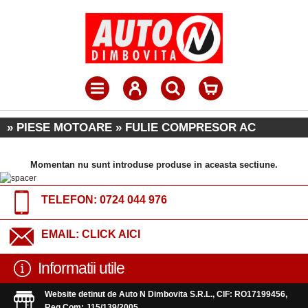
» PIESE MOTOARE » FULIE COMPRESOR AC
Momentan nu sunt introduse produse in aceasta sectiune.
TELEFON:
0724 044 976
EMAIL:
CLICK AICI
Informatii utile
Website detinut de Auto N Dimbovita S.R.L., CIF: RO17199456,
Reg.Com: J15/139/2005