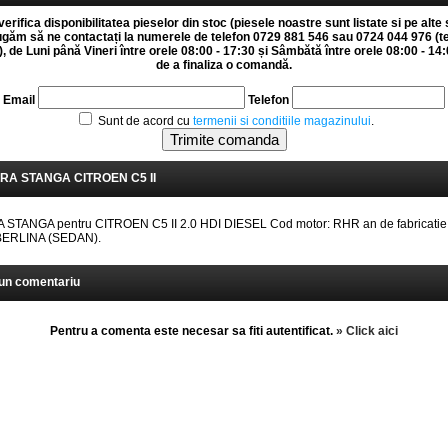
erifica disponibilitatea pieselor din stoc (piesele noastre sunt listate si pe alte 
rugăm să ne contactați la numerele de telefon 0729 881 546 sau 0724 044 976 (t
 de Luni până Vineri între orele 08:00 - 17:30 și Sâmbătă între orele 08:00 - 14:0
de a finaliza o comandă.
Email
Telefon
Sunt de acord cu
termenii si conditiile magazinului
.
RA STANGA CITROEN C5 II
STANGA pentru CITROEN C5 II 2.0 HDI DIESEL Cod motor: RHR an de fabricatie
 BERLINA (SEDAN).
un comentariu
Pentru a comenta este necesar sa fiti autentificat.
» Click aici