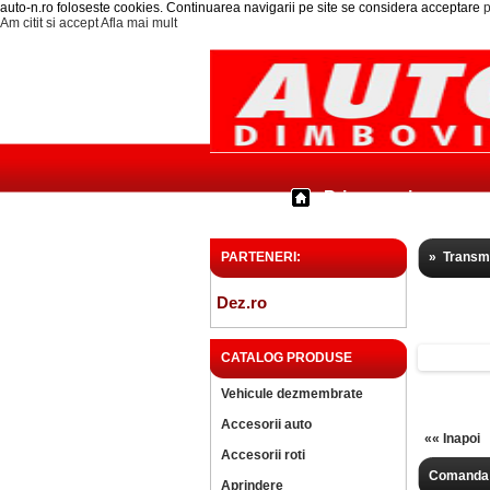
auto-n.ro foloseste cookies. Continuarea navigarii pe site se considera acceptare
p
Am citit si accept
Afla mai mult
Prima pagina
PARTENERI:
»
Transm
Dez.ro
CATALOG PRODUSE
Vehicule dezmembrate
Accesorii auto
«« Inapoi
Accesorii roti
Comanda 
Aprindere