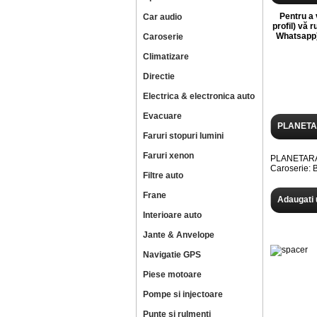
Pentru a v
Car audio
profil) vă 
Whatsapp),
Caroserie
Climatizare
Directie
Electrica & electronica auto
Evacuare
PLANETA
Faruri stopuri lumini
Faruri xenon
PLANETARA 
Caroserie:
Filtre auto
Frane
Adaugati 
Interioare auto
Jante & Anvelope
Navigatie GPS
Piese motoare
Pompe si injectoare
Punte si rulmenti