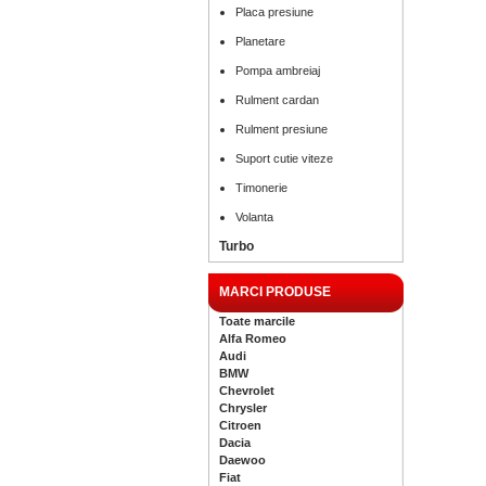
Placa presiune
Planetare
Pompa ambreiaj
Rulment cardan
Rulment presiune
Suport cutie viteze
Timonerie
Volanta
Turbo
MARCI PRODUSE
Toate marcile
Alfa Romeo
Audi
BMW
Chevrolet
Chrysler
Citroen
Dacia
Daewoo
Fiat