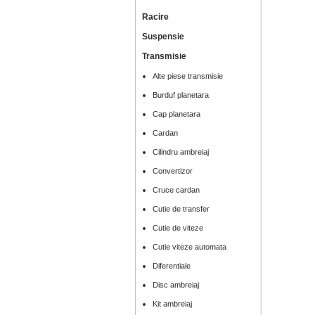
Racire
Suspensie
Transmisie
Alte piese transmisie
Burduf planetara
Cap planetara
Cardan
Cilindru ambreiaj
Convertizor
Cruce cardan
Cutie de transfer
Cutie de viteze
Cutie viteze automata
Diferentiale
Disc ambreiaj
Kit ambreiaj