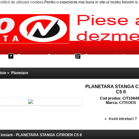
oliticii de utilizare cookies
.Pentru o experienta mai buna in site-ul nostru folosim s
Cum cumpar?
Cos cumparaturi
isie
»
Planetare
PLANETARA STANGA C
C5 II
Cod produs: CIT1084
Marca:
CITROEN
»
Aveti intrebari ?
instant - PLANETARA STANGA CITROEN C5 II