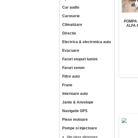
Car audio
Caroserie
POMPA 
Climatizare
ALFA 
Directie
Electrica & electronica auto
Evacuare
Faruri stopuri lumini
Faruri xenon
Filtre auto
Frane
Interioare auto
Jante & Anvelope
Navigatie GPS
Piese motoare
Pompe si injectoare
Alte piese alimentare