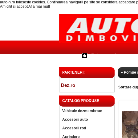
auto-n.ro foloseste cookies. Continuarea navigarii pe site se considera acceptare
p
Am citit si accept
Afla mai mult
Prima pagina
PARTENERI:
» Pompe s
Dez.ro
Sortare du
CATALOG PRODUSE
Vehicule dezmembrate
Accesorii auto
Accesorii roti
Aprindere