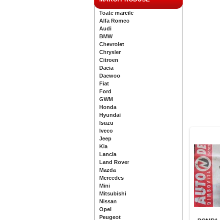
Toate marcile
Alfa Romeo
Audi
BMW
Chevrolet
Chrysler
Citroen
Dacia
Daewoo
Fiat
Ford
GWM
Honda
Hyundai
Isuzu
Iveco
Jeep
Kia
Lancia
Land Rover
Mazda
Mercedes
Mini
Mitsubishi
Nissan
Opel
Peugeot