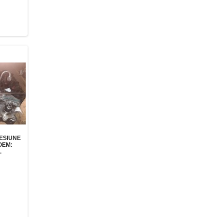
ESIUNE
OEM:
.