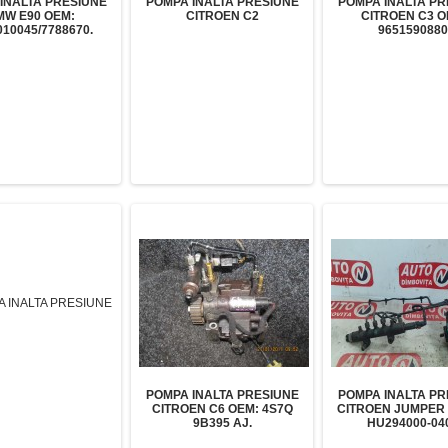
INALTA PRESIUNE
POMPA INALTA PRESIUNE
POMPA INALTA PR
MW E90 OEM:
CITROEN C2
CITROEN C3 O
010045/7788670.
9651590880
POMPA INALTA PRESIUNE
POMPA INALTA PR
CITROEN C6 OEM: 4S7Q
CITROEN JUMPER I
9B395 AJ.
HU294000-040