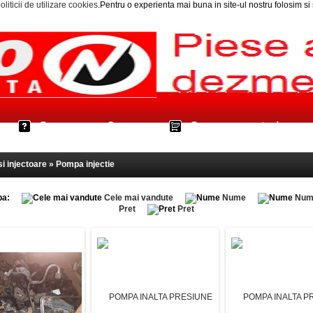
oliticii de utilizare cookies
.Pentru o experienta mai buna in site-ul nostru folosim s
Cum cumpar?
Cos cumparaturi
i injectoare » Pompa injectie
pa:
Cele mai vandute
Nume
Num
Pret
Pret