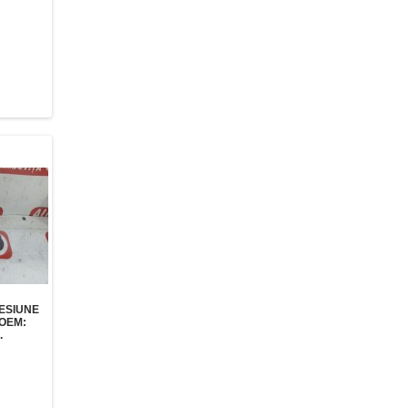
ESIUNE
 OEM:
.