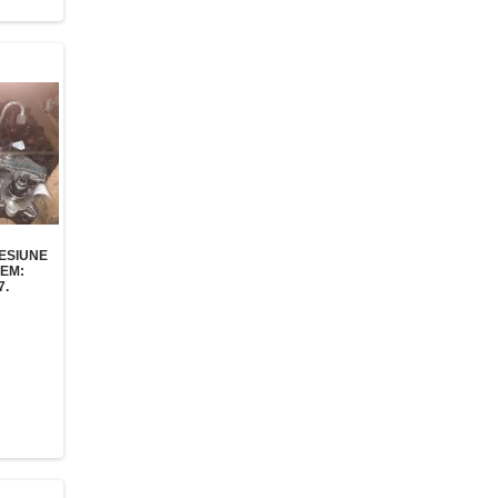
ESIUNE
OEM:
7.