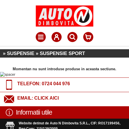
» SUSPENSIE » SUSPENSIE SPORT
Momentan nu sunt introduse produse in aceasta sectiune.
TELEFON:
0724 044 976
EMAIL:
CLICK AICI
Informatii utile
Website detinut de Auto N Dimbovita S.R.L., CIF: RO17199456,
Reg.Com: J15/139/2005