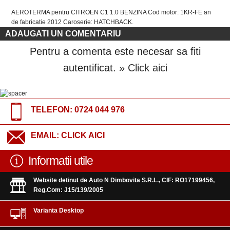
AEROTERMA pentru CITROEN C1 1.0 BENZINA Cod motor: 1KR-FE an
de fabricatie 2012 Caroserie: HATCHBACK.
ADAUGATI UN COMENTARIU
Pentru a comenta este necesar sa fiti
autentificat.
» Click aici
TELEFON:
0724 044 976
EMAIL:
CLICK AICI
Informatii utile
Website detinut de Auto N Dimbovita S.R.L., CIF: RO17199456,
Reg.Com: J15/139/2005
Varianta Desktop