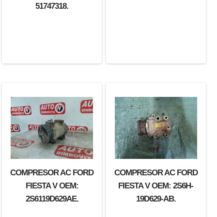
51747318.
COMPRESOR AC FORD
COMPRESOR AC FORD
FIESTA V OEM:
FIESTA V OEM: 2S6H-
2S6119D629AE.
19D629-AB.