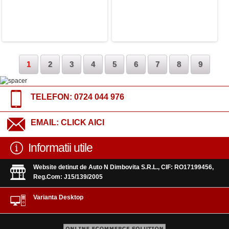
1
2
3
4
5
6
7
8
9
TELEFON:
0724 044 976
EMAIL:
CLICK AICI
Informatii utile
Website detinut de Auto N Dimbovita S.R.L., CIF: RO17199456,
Reg.Com: J15/139/2005
Varianta Desktop