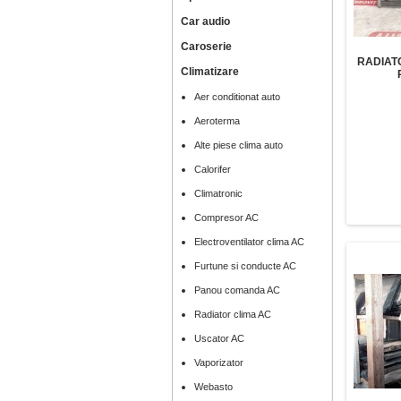
Car audio
Caroserie
RADIAT
Climatizare
Aer conditionat auto
Aeroterma
Alte piese clima auto
Calorifer
Climatronic
Compresor AC
Electroventilator clima AC
Furtune si conducte AC
Panou comanda AC
Radiator clima AC
Uscator AC
Vaporizator
Webasto