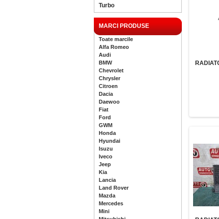
Turbo
MARCI PRODUSE
Toate marcile
Alfa Romeo
Audi
BMW
RADIAT
Chevrolet
Chrysler
Citroen
Dacia
Daewoo
Fiat
Ford
GWM
Honda
Hyundai
Isuzu
Iveco
Jeep
Kia
Lancia
Land Rover
Mazda
Mercedes
Mini