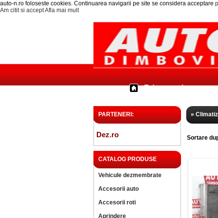
auto-n.ro foloseste cookies. Continuarea navigarii pe site se considera acceptare
p
Am citit si accept
Afla mai mult
Prima pagina
PARTENERI:
» Climati
Dez.ro
Sortare du
CATALOG PRODUSE
Vehicule dezmembrate
Accesorii auto
Accesorii roti
Aprindere