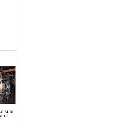
AC AUDI
401G.