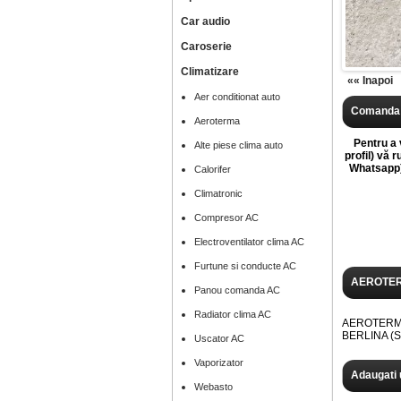
Car audio
Caroserie
Climatizare
«« Inapoi
Aer conditionat auto
Comanda 
Aeroterma
Pentru a v
Alte piese clima auto
profil) vă 
Whatsapp),
Calorifer
Climatronic
Compresor AC
Electroventilator clima AC
Furtune si conducte AC
AEROTER
Panou comanda AC
Radiator clima AC
AEROTERMA 
BERLINA (
Uscator AC
Vaporizator
Adaugati 
Webasto