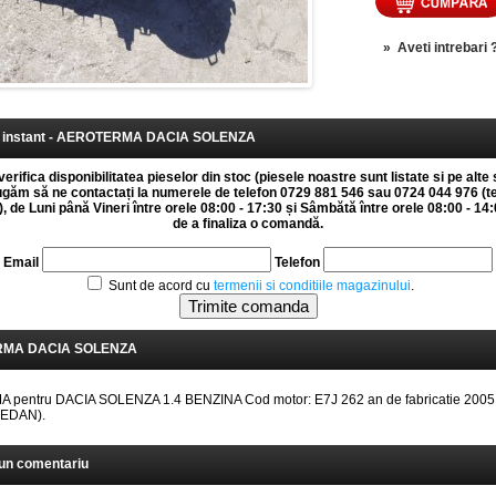
»
Aveti intrebari 
instant - AEROTERMA DACIA SOLENZA
erifica disponibilitatea pieselor din stoc (piesele noastre sunt listate si pe alte 
rugăm să ne contactați la numerele de telefon 0729 881 546 sau 0724 044 976 (t
 de Luni până Vineri între orele 08:00 - 17:30 și Sâmbătă între orele 08:00 - 14:0
de a finaliza o comandă.
Email
Telefon
Sunt de acord cu
termenii si conditiile magazinului
.
MA DACIA SOLENZA
pentru DACIA SOLENZA 1.4 BENZINA Cod motor: E7J 262 an de fabricatie 2005 
SEDAN).
un comentariu