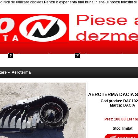
oliticii de utilizare cookies
.Pentru o experienta mai buna in site-ul nostru folosim s
Cum cumpar?
Cos cumparaturi
zare
»
Aeroterma
AEROTERMA DACIA 
Cod produs: DAC10
Marca:
DACIA
Pret: 100.00 Lei / b
Stoc limitat