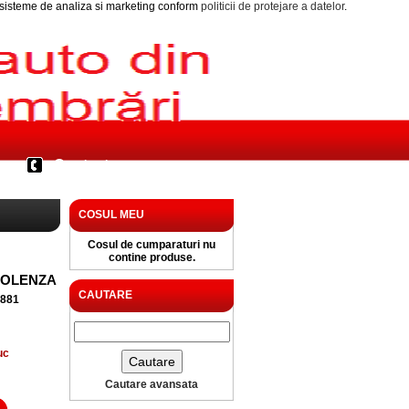
i sisteme de analiza si marketing conform
politicii de protejare a datelor
.
Contact
COSUL MEU
Cosul de cumparaturi nu
contine produse.
SOLENZA
CAUTARE
2881
uc
Cautare avansata