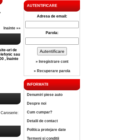
AUTENTIFICARE
?
Adresa de email:
Inainte »»
Parola:
site-uri de
elefonic sau
0 , înainte
» Inregistrare cont
» Recuperare parola
INFORMATII
Denumiri piese auto
Despre noi
Cum cumpar?
Caroserie:
Detalii de contact
Politica protejare date
Termeni si conditii