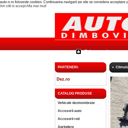
auto-n.ro foloseste cookies. Continuarea navigarii pe site se considera acceptare
p
Am citit si accept
Afla mai mult
Prima pagina
PARTENERI:
»
Climati
Dez.ro
CATALOG PRODUSE
Vehicule dezmembrate
Accesorii auto
Accesorii roti
Aprindere