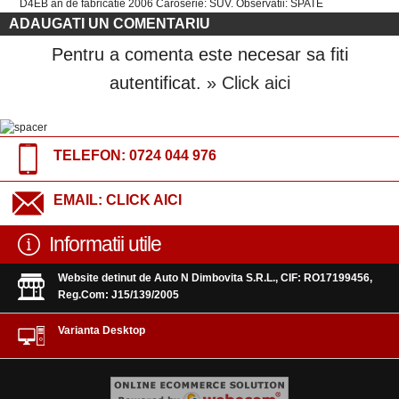
D4EB an de fabricatie 2006 Caroserie: SUV. Observatii: SPATE
ADAUGATI UN COMENTARIU
Pentru a comenta este necesar sa fiti
autentificat.
» Click aici
TELEFON:
0724 044 976
EMAIL:
CLICK AICI
Informatii utile
Website detinut de Auto N Dimbovita S.R.L., CIF: RO17199456,
Reg.Com: J15/139/2005
Varianta Desktop