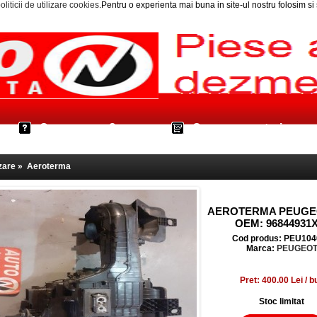
oliticii de utilizare cookies
.Pentru o experienta mai buna in site-ul nostru folosim s
Cum cumpar?
Cos cumparaturi
zare
»
Aeroterma
AEROTERMA PEUGEO
OEM: 96844931X
Cod produs: PEU104
Marca:
PEUGEO
Pret: 400.00 Lei / b
Stoc limitat