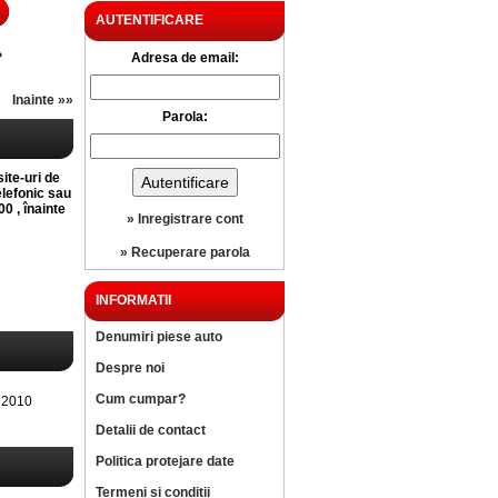
AUTENTIFICARE
?
Adresa de email:
Inainte »»
Parola:
site-uri de
elefonic sau
0 , înainte
» Inregistrare cont
» Recuperare parola
INFORMATII
Denumiri piese auto
Despre noi
Cum cumpar?
 2010
Detalii de contact
Politica protejare date
Termeni si conditii