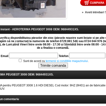
»
Aveti intrebari 
instant - AEROTERMA PEUGEOT 3008 OEM: 96844931XS.
erifica disponibilitatea pieselor din stoc (piesele noastre sunt listate si pe alte 
rugăm să ne contactați la numerele de telefon 0729 881 546 sau 0724 044 976 (t
 de Luni până Vineri între orele 08:00 - 17:30 și Sâmbătă între orele 08:00 - 14:0
de a finaliza o comandă.
Email
Telefon
Sunt de acord cu
termenii si conditiile magazinului
.
MA PEUGEOT 3008 OEM: 96844931XS.
pentru PEUGEOT 3008 1.6 HDI DIESEL Cod motor: 9HZ (9H01) an de fabricatie
SUV.
un comentariu