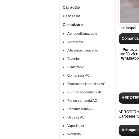
Car audio
Caroserie
Climatizare
«« Inapoi
Aer conditionat auto
Comanda 
Aeroterma
Pentru a v
Alte piese clima auto
profil) vă 
Whatsapp),
Calorifer
Climatronic
Compresor AC
Electroventilator clima AC
Furtune si conducte AC
AEROTER
Panou comanda AC
Radiator clima AC
AEROTERMA 
Caroserie: 
Uscator AC
Vaporizator
Adaugati 
Webasto