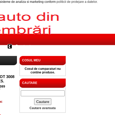
i sisteme de analiza si marketing conform
politicii de protejare a datelor
.
Contact
COSUL MEU
Cosul de cumparaturi nu
contine produse.
T 3008
S.
CAUTARE
089
T
uc
Cautare avansata