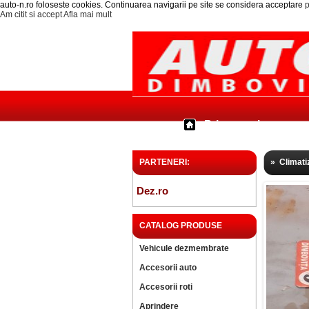
auto-n.ro foloseste cookies. Continuarea navigarii pe site se considera acceptare
p
Am citit si accept
Afla mai mult
Prima pagina
PARTENERI:
»
Climati
Dez.ro
CATALOG PRODUSE
Vehicule dezmembrate
Accesorii auto
Accesorii roti
Aprindere