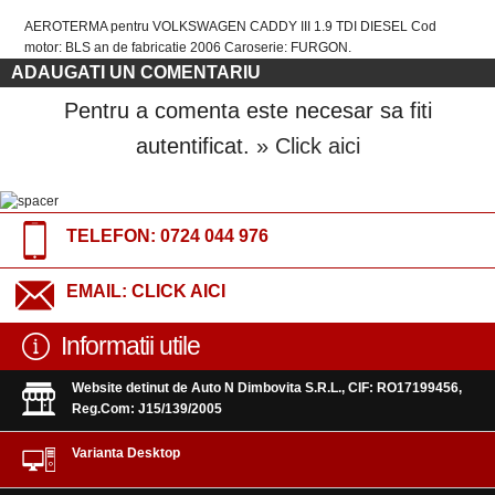
AEROTERMA pentru VOLKSWAGEN CADDY III 1.9 TDI DIESEL Cod
motor: BLS an de fabricatie 2006 Caroserie: FURGON.
ADAUGATI UN COMENTARIU
Pentru a comenta este necesar sa fiti
autentificat.
» Click aici
TELEFON:
0724 044 976
EMAIL:
CLICK AICI
Informatii utile
Website detinut de Auto N Dimbovita S.R.L., CIF: RO17199456,
Reg.Com: J15/139/2005
Varianta Desktop