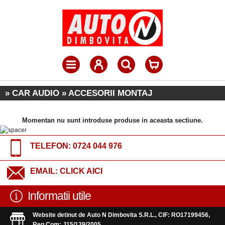
» CAR AUDIO » ACCESORII MONTAJ
Momentan nu sunt introduse produse in aceasta sectiune.
TELEFON:
0724 044 976
EMAIL:
CLICK AICI
Informatii utile
Website detinut de Auto N Dimbovita S.R.L., CIF: RO17199456,
Reg.Com: J15/139/2005