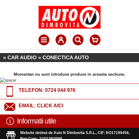
» CAR AUDIO » CONECTICA AUTO
Momentan nu sunt introduse produse in aceasta sectiune.
TELEFON:
0724 044 976
EMAIL:
CLICK AICI
Informatii utile
Website detinut de Auto N Dimbovita S.R.L., CIF: RO17199456,
Reg.Com: J15/139/2005