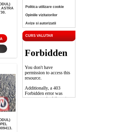
ODUL)
Politica utilizare cookie
L ASTRA
30.
Opiniile vizitatorilor
Avize si autorizatii
CURS VALUTAR
ODUL)
OPEL
309413.