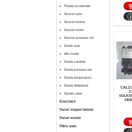
Pedala acceleratie
Senzori auto
Senzori lumina
Senzori motor
Senzori presiune roti
Sonde auto
Alte sonde
Sonda Lambda
Sonda presiune ulei
Sonda temperatura
Sonda Wideband
CALCU
C
Spirala volan
VOLKS
OEM
Evacuare
Faruri stopuri lumini
Faruri xenon
Filtre auto