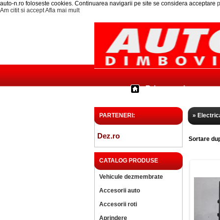
auto-n.ro foloseste cookies. Continuarea navigarii pe site se considera acceptare
p
Am citit si accept
Afla mai mult
Prima pagina
PARTENERI:
» Electric
Dez.ro
Sortare du
CATALOG PRODUSE
Vehicule dezmembrate
Accesorii auto
Accesorii roti
Aprindere