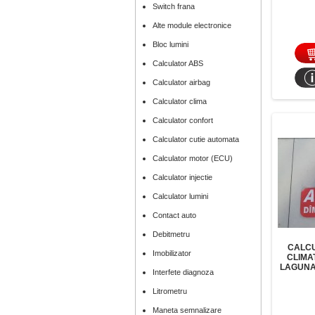
Switch frana
Alte module electronice
Bloc lumini
Calculator ABS
Calculator airbag
Calculator clima
Calculator confort
Calculator cutie automata
Calculator motor (ECU)
Calculator injectie
Calculator lumini
Contact auto
Debitmetru
CALCU
Imobilizator
CLIMA
LAGUNA 
Interfete diagnoza
Litrometru
Maneta semnalizare