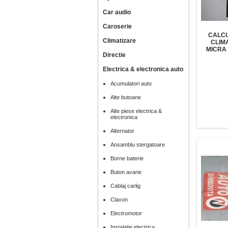
Car audio
Caroserie
CALCU
Climatizare
CLIM
MICRA
Directie
Electrica & electronica auto
Acumulatori auto
Alte butoane
Alte piese electrica &
electronica
Alternator
Ansamblu stergatoare
Borne baterie
Buton avarie
Cablaj carlig
Claxon
Electromotor
Instalatie electrica