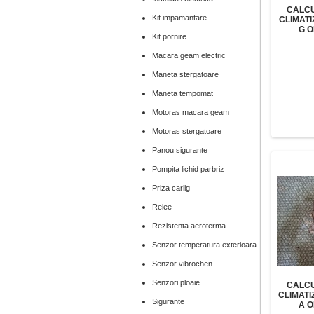
CALCU
Kit impamantare
CLIMAT
G O
Kit pornire
Macara geam electric
Maneta stergatoare
Maneta tempomat
Motoras macara geam
Motoras stergatoare
Panou sigurante
Pompita lichid parbriz
Priza carlig
Relee
Rezistenta aeroterma
Senzor temperatura exterioara
Senzor vibrochen
Senzori ploaie
CALCU
CLIMATI
Sigurante
A O