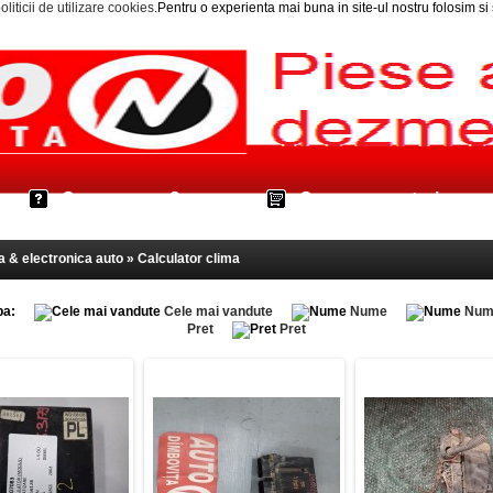
oliticii de utilizare cookies
.Pentru o experienta mai buna in site-ul nostru folosim s
Cum cumpar?
Cos cumparaturi
a & electronica auto » Calculator clima
pa:
Cele mai vandute
Nume
Num
Pret
Pret