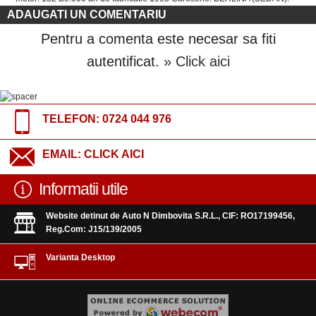
ADAUGATI UN COMENTARIU
Pentru a comenta este necesar sa fiti
autentificat.
» Click aici
TELEFON:
0724 044 976
EMAIL:
CLICK AICI
Informatii utile
Website detinut de Auto N Dimbovita S.R.L., CIF: RO17199456,
Reg.Com: J15/139/2005
Varianta Desktop