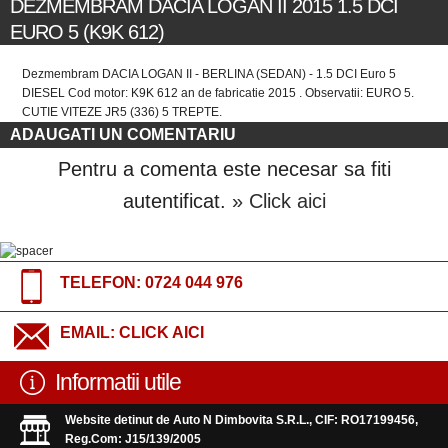
DEZMEMBRAM DACIA LOGAN II 2015 1.5 DCI
EURO 5 (K9K 612)
Dezmembram DACIA LOGAN II - BERLINA (SEDAN) - 1.5 DCI Euro 5
DIESEL Cod motor: K9K 612 an de fabricatie 2015 . Observatii: EURO 5.
CUTIE VITEZE JR5 (336) 5 TREPTE.
ADAUGATI UN COMENTARIU
Pentru a comenta este necesar sa fiti
autentificat.
» Click aici
TELEFON:
0724 044 976
EMAIL:
CLICK AICI
Informatii utile
Website detinut de Auto N Dimbovita S.R.L., CIF: RO17199456,
Reg.Com: J15/139/2005