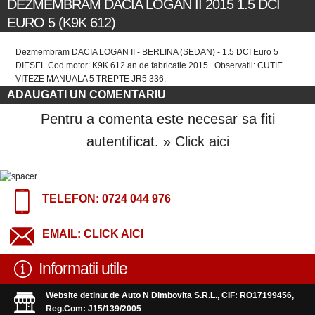
DEZMEMBRAM DACIA LOGAN II 2015 1.5 DCI
EURO 5 (K9K 612)
Dezmembram DACIA LOGAN II - BERLINA (SEDAN) - 1.5 DCI Euro 5
DIESEL Cod motor: K9K 612 an de fabricatie 2015 . Observatii: CUTIE
VITEZE MANUALA 5 TREPTE JR5 336.
ADAUGATI UN COMENTARIU
Pentru a comenta este necesar sa fiti
autentificat.
» Click aici
TELEFON:
0724 044 976
EMAIL:
CLICK AICI
Informatii utile
Website detinut de Auto N Dimbovita S.R.L., CIF: RO17199456,
Reg.Com: J15/139/2005