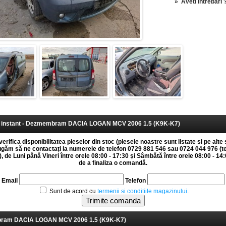
»
Aveti intrebari 
instant - Dezmembram DACIA LOGAN MCV 2006 1.5 (K9K-K7)
erifica disponibilitatea pieselor din stoc (piesele noastre sunt listate si pe alte 
rugăm să ne contactați la numerele de telefon 0729 881 546 sau 0724 044 976 (t
 de Luni până Vineri între orele 08:00 - 17:30 și Sâmbătă între orele 08:00 - 14:0
de a finaliza o comandă.
Email
Telefon
Sunt de acord cu
termenii si conditiile magazinului
.
am DACIA LOGAN MCV 2006 1.5 (K9K-K7)