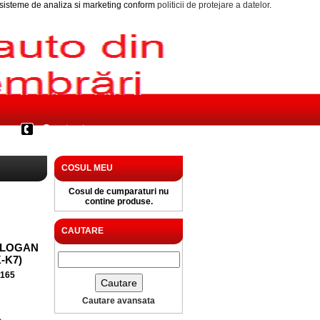
i sisteme de analiza si marketing conform
politicii de protejare a datelor
.
Contact
COSUL MEU
Cosul de cumparaturi nu
contine produse.
CAUTARE
 LOGAN
K-K7)
4165
Cautare avansata