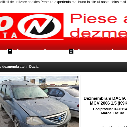
oliticii de utilizare cookies
.Pentru o experienta mai buna in site-ul nostru folosim s
Cum cumpar?
Cos cumparaturi
le dezmembrate
»
Dacia
Dezmembram DACIA
MCV 2006 1.5 (K9
Cod produs: DAC11
Marca:
DACIA