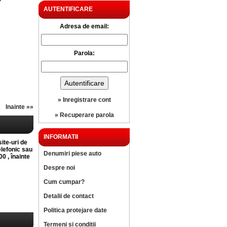
?
AUTENTIFICARE
Adresa de email:
Parola:
» Inregistrare cont
Inainte »»
» Recuperare parola
INFORMATII
site-uri de
elefonic sau
Denumiri piese auto
0 , înainte
Despre noi
Cum cumpar?
Detalii de contact
Politica protejare date
Termeni si conditii