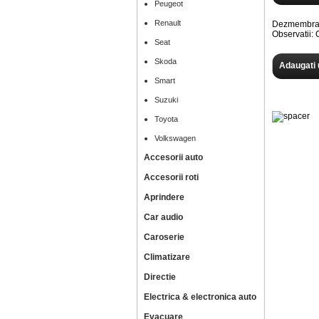
Peugeot
Renault
Dezmembram
Observatii
Seat
Skoda
Adaugati 
Smart
Suzuki
Toyota
Volkswagen
Accesorii auto
Accesorii roti
Aprindere
Car audio
Caroserie
Climatizare
Directie
Electrica & electronica auto
Evacuare