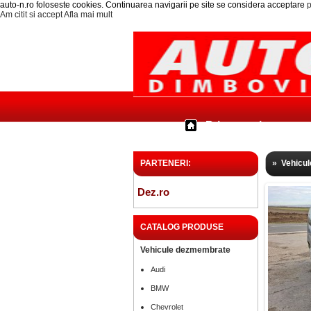
auto-n.ro foloseste cookies. Continuarea navigarii pe site se considera acceptare
p
Am citit si accept
Afla mai mult
Prima pagina
PARTENERI:
»
Vehicu
Dez.ro
CATALOG PRODUSE
Vehicule dezmembrate
Audi
BMW
Chevrolet