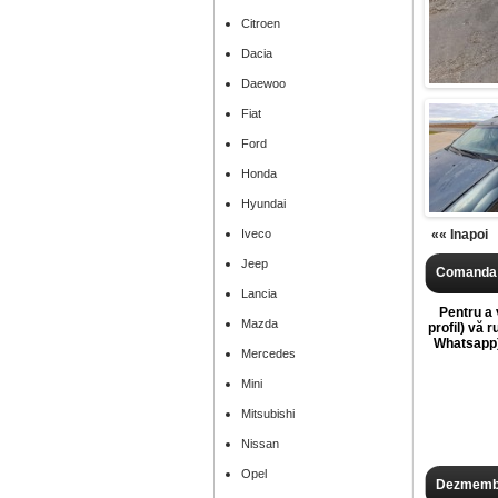
Citroen
Dacia
Daewoo
Fiat
Ford
Honda
Hyundai
Iveco
«« Inapoi
Jeep
Comanda 
Lancia
Pentru a v
Mazda
profil) vă 
Whatsapp),
Mercedes
Mini
Mitsubishi
Nissan
Opel
Dezmembr