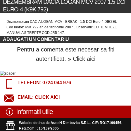
DEZMEMBRAM DACIA LOGAN MCV 2007 1.5 DCI
EURO 4 (K9K 792)
Dezmembram DACIA LOGAN MCV - BREAK - 1.5 DCI Euro 4 DIESEL
Cod motor: K9K 792 an de fabricatie 2007 . Observatii: CUTIE VITEZE
MANUALA 5 TREPTE COD JR5 147.
ADAUGATI UN COMENTARIU
Pentru a comenta este necesar sa fiti
autentificat.
» Click aici
TELEFON:
0724 044 976
EMAIL:
CLICK AICI
Informatii utile
Website detinut de Auto N Dimbovita S.R.L., CIF: RO17199456,
Reg.Com: J15/139/2005