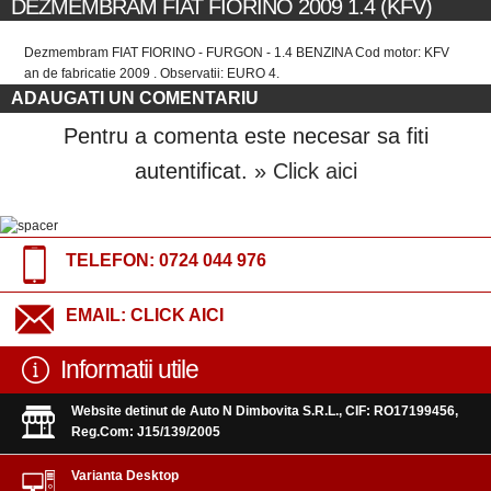
DEZMEMBRAM FIAT FIORINO 2009 1.4 (KFV)
Dezmembram FIAT FIORINO - FURGON - 1.4 BENZINA Cod motor: KFV
an de fabricatie 2009 . Observatii: EURO 4.
ADAUGATI UN COMENTARIU
Pentru a comenta este necesar sa fiti
autentificat.
» Click aici
TELEFON:
0724 044 976
EMAIL:
CLICK AICI
Informatii utile
Website detinut de Auto N Dimbovita S.R.L., CIF: RO17199456,
Reg.Com: J15/139/2005
Varianta Desktop