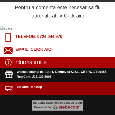
Pentru a comenta este necesar sa fiti
autentificat.
» Click aici
TELEFON:
0724 044 976
EMAIL:
CLICK AICI
Informatii utile
Website detinut de Auto N Dimbovita S.R.L., CIF: RO17199456,
Reg.Com: J15/139/2005
Varianta Desktop