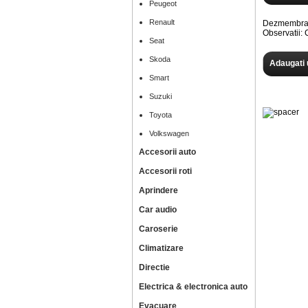
Peugeot
Renault
Dezmembram
Observatii
Seat
Skoda
Adaugati 
Smart
Suzuki
Toyota
Volkswagen
Accesorii auto
Accesorii roti
Aprindere
Car audio
Caroserie
Climatizare
Directie
Electrica & electronica auto
Evacuare