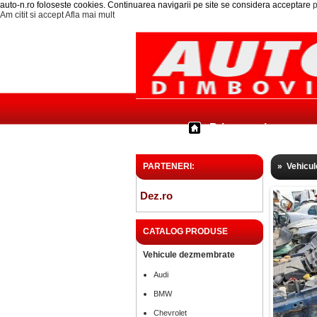
auto-n.ro foloseste cookies. Continuarea navigarii pe site se considera acceptare
p
Am citit si accept
Afla mai mult
Prima pagina
PARTENERI:
»
Vehicu
Dez.ro
CATALOG PRODUSE
Vehicule dezmembrate
Audi
BMW
Chevrolet