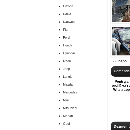
Citroen
Dacia
Daewoo
Fiat
Ford
Honda
Hyundai
Iveco
«« Inapoi
Jeep
Comanda 
Lancia
Pentru a v
Mazda
profil) vă 
Whatsapp),
Mercedes
Mini
Mitsubishi
Nissan
Opel
Dezmembr