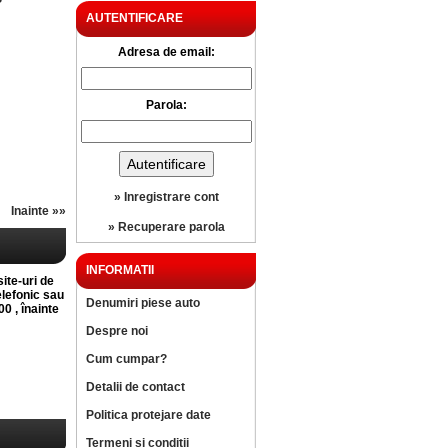
?
AUTENTIFICARE
Adresa de email:
Parola:
» Inregistrare cont
Inainte »»
» Recuperare parola
INFORMATII
site-uri de
elefonic sau
Denumiri piese auto
0 , înainte
Despre noi
Cum cumpar?
Detalii de contact
Politica protejare date
Termeni si conditii