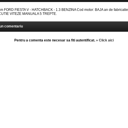
 FORD FIESTA V - HATCHBACK - 1.3 BENZINA Cod motor: BAJA an de fabricatie
: CUTIE VITEZE MANUALA 5 TREPTE.
un comentariu
Pentru a comenta este necesar sa fiti autentificat.
» Click aici