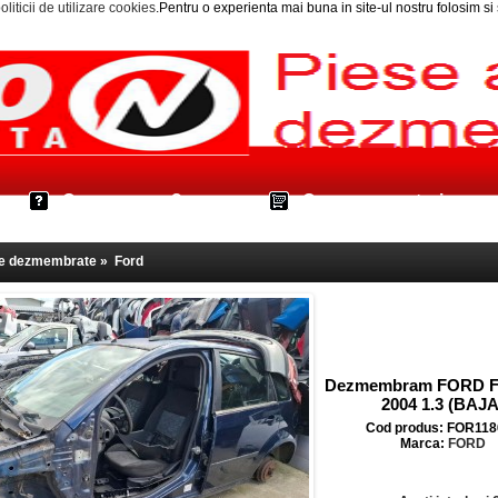
oliticii de utilizare cookies
.Pentru o experienta mai buna in site-ul nostru folosim s
Cum cumpar?
Cos cumparaturi
le dezmembrate
»
Ford
Dezmembram FORD F
2004 1.3 (BAJA
Cod produs: FOR118
Marca:
FORD