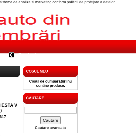
i sisteme de analiza si marketing conform
politicii de protejare a datelor
.
Contact
COSUL MEU
Cosul de cumparaturi nu
contine produse.
CAUTARE
IESTA V
)
617
Cautare avansata