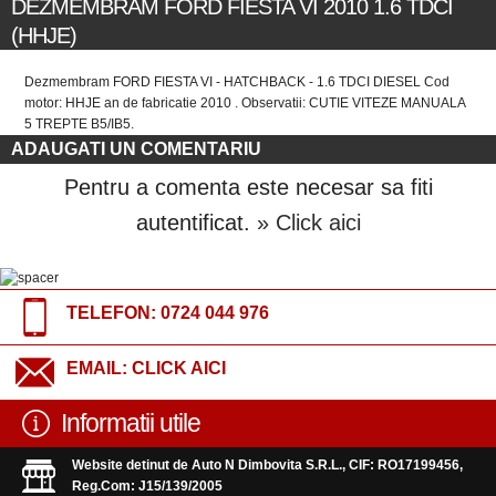
DEZMEMBRAM FORD FIESTA VI 2010 1.6 TDCI
(HHJE)
Dezmembram FORD FIESTA VI - HATCHBACK - 1.6 TDCI DIESEL Cod
motor: HHJE an de fabricatie 2010 . Observatii: CUTIE VITEZE MANUALA
5 TREPTE B5/IB5.
ADAUGATI UN COMENTARIU
Pentru a comenta este necesar sa fiti
autentificat.
» Click aici
TELEFON:
0724 044 976
EMAIL:
CLICK AICI
Informatii utile
Website detinut de Auto N Dimbovita S.R.L., CIF: RO17199456,
Reg.Com: J15/139/2005