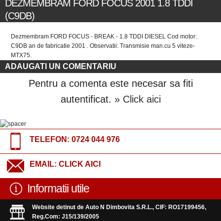
DEZMEMBRAM FORD FOCUS 2001 1.8 TDDI
(C9DB)
Dezmembram FORD FOCUS - BREAK - 1.8 TDDI DIESEL Cod motor:
C9DB an de fabricatie 2001 . Observatii: Transmisie man.cu 5 viteze-
MTX75.
ADAUGATI UN COMENTARIU
Pentru a comenta este necesar sa fiti
autentificat.
» Click aici
TELEFON:
0724 044 976
EMAIL:
CLICK AICI
Informatii utile
Website detinut de Auto N Dimbovita S.R.L., CIF: RO17199456,
Reg.Com: J15/139/2005