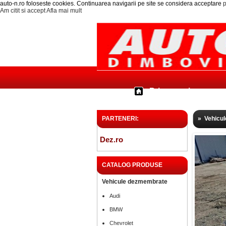
auto-n.ro foloseste cookies. Continuarea navigarii pe site se considera acceptare
p
Am citit si accept
Afla mai mult
Prima pagina
PARTENERI:
»
Vehicu
Dez.ro
CATALOG PRODUSE
Vehicule dezmembrate
Audi
BMW
Chevrolet