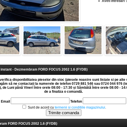
»
Aveti intrebari 
instant - Dezmembram FORD FOCUS 2002 1.6 (FYDB)
erifica disponibilitatea pieselor din stoc (piesele noastre sunt listate si pe alte 
rugăm să ne contactați la numerele de telefon 0729 881 546 sau 0724 044 976 (t
 de Luni până Vineri între orele 08:00 - 17:30 și Sâmbătă între orele 08:00 - 14:0
de a finaliza o comandă.
Email
Telefon
Sunt de acord cu
termenii si conditiile magazinului
.
am FORD FOCUS 2002 1.6 (FYDB)