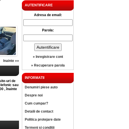
?
AUTENTIFICARE
Adresa de email:
Parola:
» Inregistrare cont
Inainte »»
» Recuperare parola
INFORMATII
site-uri de
elefonic sau
Denumiri piese auto
0 , înainte
Despre noi
Cum cumpar?
Detalii de contact
Politica protejare date
Termeni si conditii