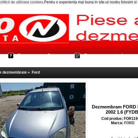
oliticii de utilizare cookies
.Pentru o experienta mai buna in site-ul nostru folosim s
Cum cumpar?
Cos cumparaturi
le dezmembrate
»
Ford
Dezmembram FORD
2002 1.6 (FYDB
Cod produs: FOR119
Marca:
FORD