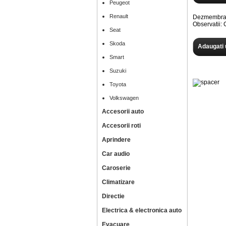
Peugeot
Renault
Dezmembram
Observatii
Seat
Skoda
Adaugati 
Smart
Suzuki
Toyota
Volkswagen
Accesorii auto
Accesorii roti
Aprindere
Car audio
Caroserie
Climatizare
Directie
Electrica & electronica auto
Evacuare