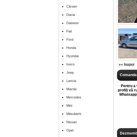
Citroen
Dacia
Daewoo
Fiat
Ford
Honda
Hyundai
Iveco
«« Inapoi
Jeep
Comanda 
Lancia
Pentru a v
Mazda
profil) vă 
Whatsapp),
Mercedes
Mini
Mitsubishi
Nissan
Opel
Dezmembr