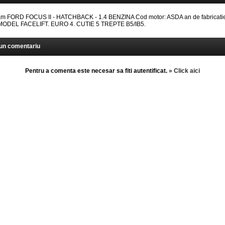
 FORD FOCUS II - HATCHBACK - 1.4 BENZINA Cod motor: ASDA an de fabricatie
: MODEL FACELIFT. EURO 4. CUTIE 5 TREPTE B5/IB5.
un comentariu
Pentru a comenta este necesar sa fiti autentificat.
» Click aici