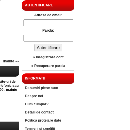
?
AUTENTIFICARE
Adresa de email:
Parola:
» Inregistrare cont
Inainte »»
» Recuperare parola
INFORMATII
site-uri de
elefonic sau
Denumiri piese auto
0 , înainte
Despre noi
Cum cumpar?
Detalii de contact
Politica protejare date
Termeni si conditii