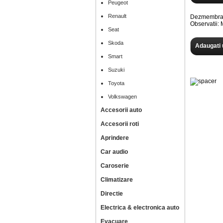
Peugeot
Renault
Dezmembram
Observatii
Seat
Skoda
Adaugati 
Smart
Suzuki
Toyota
Volkswagen
Accesorii auto
Accesorii roti
Aprindere
Car audio
Caroserie
Climatizare
Directie
Electrica & electronica auto
Evacuare