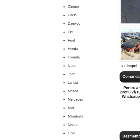
Citroen
Dacia
Daewoo
Fiat
Ford
Honda
Hyundai
Iveco
«« Inapoi
Jeep
Comanda 
Lancia
Pentru a v
Mazda
profil) vă 
Whatsapp),
Mercedes
Mini
Mitsubishi
Nissan
Opel
Dezmembr