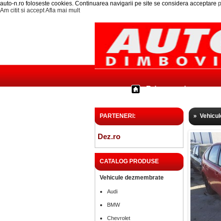
auto-n.ro foloseste cookies. Continuarea navigarii pe site se considera acceptare
p
Am citit si accept
Afla mai mult
Prima pagina
PARTENERI:
»
Vehicu
Dez.ro
CATALOG PRODUSE
Vehicule dezmembrate
Audi
BMW
Chevrolet