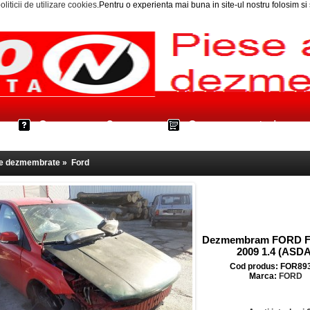
oliticii de utilizare cookies
.Pentru o experienta mai buna in site-ul nostru folosim s
Cum cumpar?
Cos cumparaturi
le dezmembrate
»
Ford
Dezmembram FORD F
2009 1.4 (ASDA
Cod produs: FOR89
Marca:
FORD