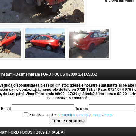
»
Aveti intrebari 
instant - Dezmembram FORD FOCUS II 2009 1.4 (ASDA)
erifica disponibilitatea pieselor din stoc (piesele noastre sunt listate si pe alte 
rugăm să ne contactați la numerele de telefon 0729 881 546 sau 0724 044 976 (t
 de Luni până Vineri între orele 08:00 - 17:30 și Sâmbătă între orele 08:00 - 14:0
de a finaliza o comandă.
Email
Telefon
Sunt de acord cu
termenii si conditiile magazinului
.
am FORD FOCUS II 2009 1.4 (ASDA)