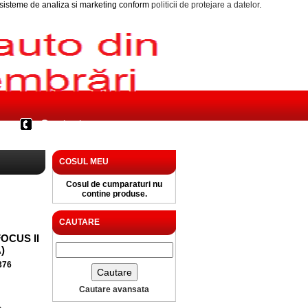
i sisteme de analiza si marketing conform
politicii de protejare a datelor
.
Contact
COSUL MEU
Cosul de cumparaturi nu
contine produse.
CAUTARE
OCUS II
)
376
Cautare avansata