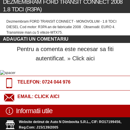
DEZMEMBRAM FORD TRANSIT CONNECT 2008
1.8 TDCI (R3PA)
Dezmembram FORD TRANSIT CONNECT - MONOVOLUM - 1.8 TDCI
DIESEL Cod motor: R3PA an de fabricatie 2008 . Observatii: EURO 4.
Transmisie man.cu 5 viteze-MTX75.
ADAUGATI UN COMENTARIU
Pentru a comenta este necesar sa fiti
autentificat.
» Click aici
TELEFON:
0724 044 976
EMAIL:
CLICK AICI
Informatii utile
Website detinut de Auto N Dimbovita S.R.L., CIF: RO17199456,
Reg.Com: J15/139/2005