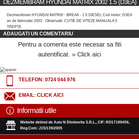
DEZMEMBRAM HYUNDAI MATRIX 2002 1.5 (D3EA)
Dezmembram HYUNDAI MATRIX - BREAK - 1.5 DIESEL Cod motor: D3EA
an de fabricatie 2002 . Observatii: CUTIE DE VITEZE MANUALA 5
TREPTE.
ADAUGATI UN COMENTARIU
Pentru a comenta este necesar sa fiti
autentificat.
» Click aici
TELEFON:
0724 044 976
EMAIL:
CLICK AICI
Informatii utile
Website detinut de Auto N Dimbovita S.R.L., CIF: RO17199456,
Reg.Com: J15/139/2005