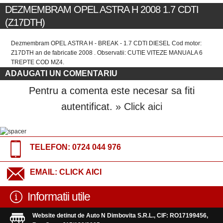
DEZMEMBRAM OPEL ASTRA H 2008 1.7 CDTI
(Z17DTH)
Dezmembram OPEL ASTRA H - BREAK - 1.7 CDTI DIESEL Cod motor:
Z17DTH an de fabricatie 2008 . Observatii: CUTIE VITEZE MANUALA 6
TREPTE COD MZ4.
ADAUGATI UN COMENTARIU
Pentru a comenta este necesar sa fiti
autentificat.
» Click aici
TELEFON:
0724 044 976
EMAIL:
CLICK AICI
Informatii utile
Website detinut de Auto N Dimbovita S.R.L., CIF: RO17199456,