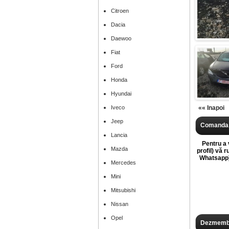
Citroen
Dacia
Daewoo
Fiat
Ford
Honda
Hyundai
Iveco
«« Inapoi
Jeep
Comanda 
Lancia
Pentru a v
Mazda
profil) vă 
Whatsapp),
Mercedes
Mini
Mitsubishi
Nissan
Opel
Dezmembr