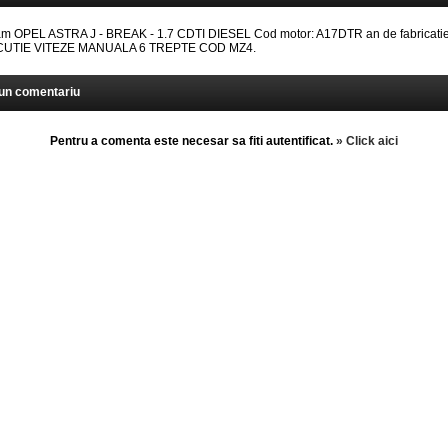
 OPEL ASTRA J - BREAK - 1.7 CDTI DIESEL Cod motor: A17DTR an de fabricatie
: CUTIE VITEZE MANUALA 6 TREPTE COD MZ4.
un comentariu
Pentru a comenta este necesar sa fiti autentificat.
» Click aici