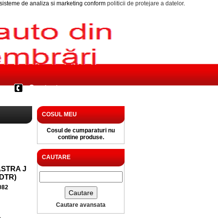
i sisteme de analiza si marketing conform
politicii de protejare a datelor
.
Contact
COSUL MEU
Cosul de cumparaturi nu
contine produse.
CAUTARE
STRA J
7DTR)
082
Cautare avansata