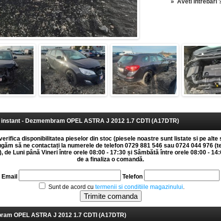
»
Aveti intrebari 
instant - Dezmembram OPEL ASTRA J 2012 1.7 CDTI (A17DTR)
erifica disponibilitatea pieselor din stoc (piesele noastre sunt listate si pe alte 
rugăm să ne contactați la numerele de telefon 0729 881 546 sau 0724 044 976 (t
 de Luni până Vineri între orele 08:00 - 17:30 și Sâmbătă între orele 08:00 - 14:0
de a finaliza o comandă.
Email
Telefon
Sunt de acord cu
termenii si conditiile magazinului
.
am OPEL ASTRA J 2012 1.7 CDTI (A17DTR)