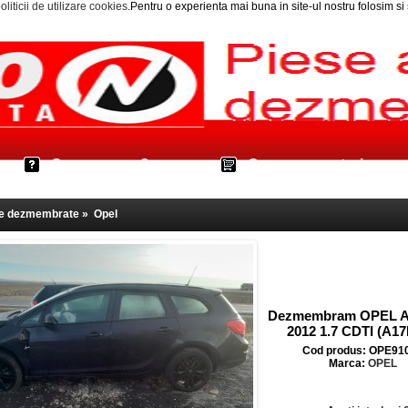
oliticii de utilizare cookies
.Pentru o experienta mai buna in site-ul nostru folosim s
Cum cumpar?
Cos cumparaturi
le dezmembrate
»
Opel
Dezmembram OPEL A
2012 1.7 CDTI (A1
Cod produs: OPE91
Marca:
OPEL