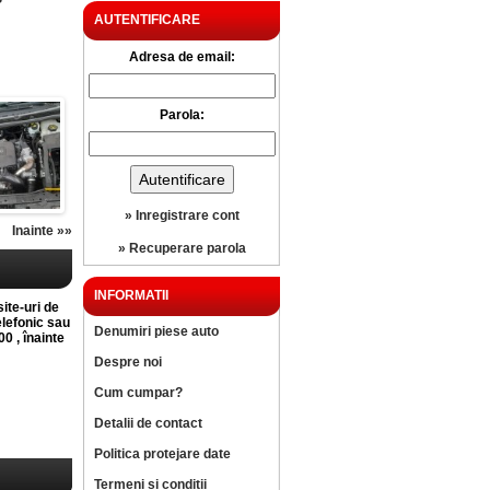
?
AUTENTIFICARE
Adresa de email:
Parola:
» Inregistrare cont
Inainte »»
» Recuperare parola
INFORMATII
site-uri de
elefonic sau
Denumiri piese auto
0 , înainte
Despre noi
Cum cumpar?
Detalii de contact
Politica protejare date
Termeni si conditii