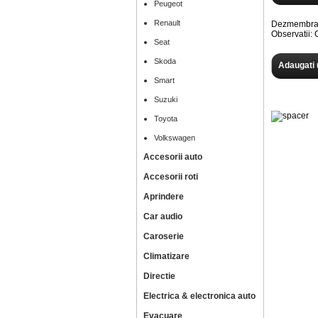
Peugeot
Renault
Dezmembram
Observatii
Seat
Skoda
Adaugati 
Smart
Suzuki
Toyota
Volkswagen
Accesorii auto
Accesorii roti
Aprindere
Car audio
Caroserie
Climatizare
Directie
Electrica & electronica auto
Evacuare