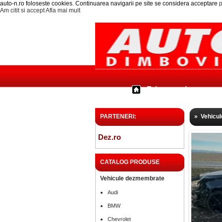
auto-n.ro foloseste cookies. Continuarea navigarii pe site se considera acceptare
p
Am citit si accept
Afla mai mult
Prima pagina
PARTENERI:
»
Vehicu
Dez.ro
CATALOG PRODUSE
Vehicule dezmembrate
Audi
BMW
Chevrolet