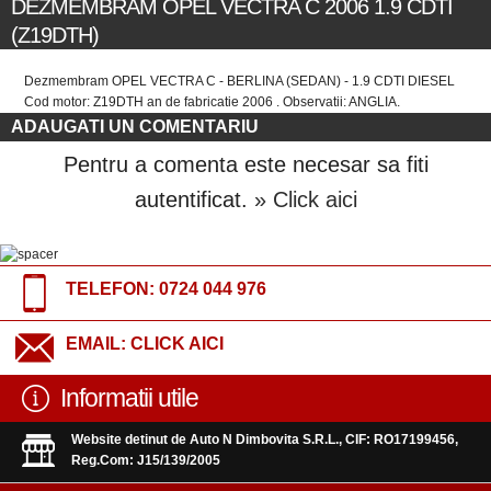
DEZMEMBRAM OPEL VECTRA C 2006 1.9 CDTI
(Z19DTH)
Dezmembram OPEL VECTRA C - BERLINA (SEDAN) - 1.9 CDTI DIESEL
Cod motor: Z19DTH an de fabricatie 2006 . Observatii: ANGLIA.
ADAUGATI UN COMENTARIU
Pentru a comenta este necesar sa fiti
autentificat.
» Click aici
TELEFON:
0724 044 976
EMAIL:
CLICK AICI
Informatii utile
Website detinut de Auto N Dimbovita S.R.L., CIF: RO17199456,
Reg.Com: J15/139/2005