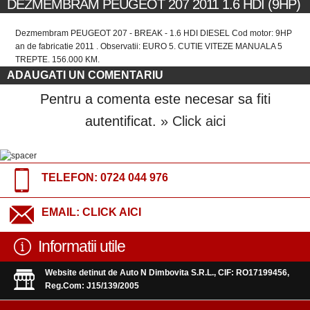
DEZMEMBRAM PEUGEOT 207 2011 1.6 HDI (9HP)
Dezmembram PEUGEOT 207 - BREAK - 1.6 HDI DIESEL Cod motor: 9HP
an de fabricatie 2011 . Observatii: EURO 5. CUTIE VITEZE MANUALA 5
TREPTE. 156.000 KM.
ADAUGATI UN COMENTARIU
Pentru a comenta este necesar sa fiti
autentificat.
» Click aici
TELEFON:
0724 044 976
EMAIL:
CLICK AICI
Informatii utile
Website detinut de Auto N Dimbovita S.R.L., CIF: RO17199456,
Reg.Com: J15/139/2005