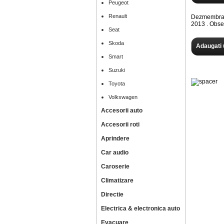
Peugeot
Renault
Dezmembram
2013 . Obs
Seat
Skoda
Adaugati 
Smart
Suzuki
Toyota
Volkswagen
Accesorii auto
Accesorii roti
Aprindere
Car audio
Caroserie
Climatizare
Directie
Electrica & electronica auto
Evacuare