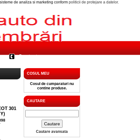
i sisteme de analiza si marketing conform
politicii de protejare a datelor
.
Contact
COSUL MEU
Cosul de cumparaturi nu
contine produse.
CAUTARE
OT 301
MY)
898
T
Cautare avansata