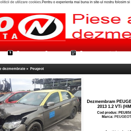
oliticii de utilizare cookies
.Pentru o experienta mai buna in site-ul nostru folosim s
Cum cumpar?
Cos cumparaturi
le dezmembrate
»
Peugeot
Dezmembram PEUGE
2013 1.2 VTi (H
Cod produs: PEU85
Marca:
PEUGEO