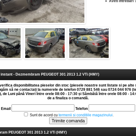
»
Aveti intrebari 
instant - Dezmembram PEUGEOT 301 2013 1.2 VTi (HMY)
erifica disponibilitatea pieselor din stoc (piesele noastre sunt listate si pe alte 
rugăm să ne contactați la numerele de telefon 0729 881 546 sau 0724 044 976 (t
 de Luni până Vineri între orele 08:00 - 17:30 și Sâmbătă între orele 08:00 - 14:0
de a finaliza o comandă.
Email
Telefon
Sunt de acord cu
termenii si conditiile magazinului
.
am PEUGEOT 301 2013 1.2 VTi (HMY)