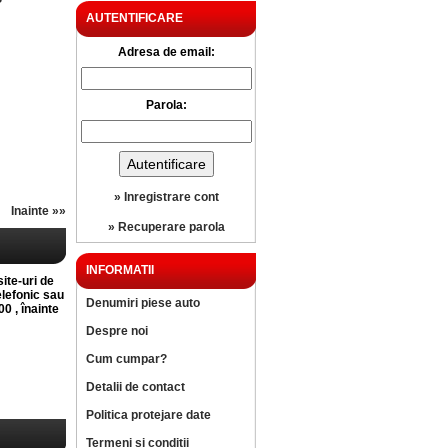
?
AUTENTIFICARE
Adresa de email:
Parola:
» Inregistrare cont
Inainte »»
» Recuperare parola
INFORMATII
site-uri de
elefonic sau
Denumiri piese auto
0 , înainte
Despre noi
Cum cumpar?
Detalii de contact
Politica protejare date
Termeni si conditii