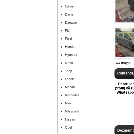
Citroen
Dacia
Daewoo
Fiat
Ford
Honda
Hyundai
Iveco
«« Inapoi
Jeep
Comanda 
Lancia
Pentru a v
Mazda
profil) vă 
Whatsapp),
Mercedes
Mini
Mitsubishi
Nissan
Opel
Dezmembr