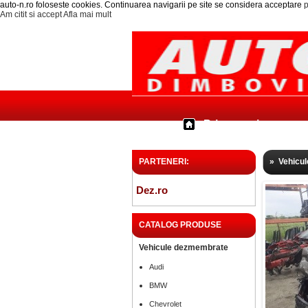
auto-n.ro foloseste cookies. Continuarea navigarii pe site se considera acceptare
p
Am citit si accept
Afla mai mult
Prima pagina
PARTENERI:
»
Vehicu
Dez.ro
CATALOG PRODUSE
Vehicule dezmembrate
Audi
BMW
Chevrolet