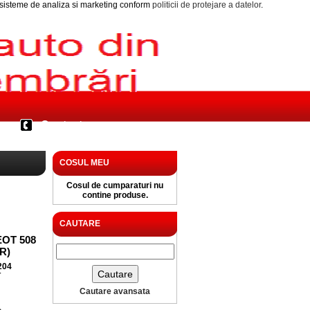
i sisteme de analiza si marketing conform
politicii de protejare a datelor
.
Contact
COSUL MEU
Cosul de cumparaturi nu
contine produse.
CAUTARE
OT 508
HR)
204
T
Cautare avansata