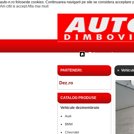
auto-n.ro foloseste cookies. Continuarea navigarii pe site se considera acceptare
p
Am citit si accept
Afla mai mult
Prima pagina
PARTENERI:
»
Vehicu
Dez.ro
CATALOG PRODUSE
Vehicule dezmembrate
Audi
BMW
Chevrolet