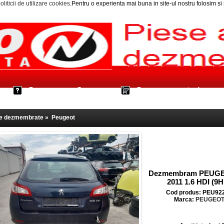
oliticii de utilizare cookies
.Pentru o experienta mai buna in site-ul nostru folosim s
Cum cumpar?
Cos cumparaturi
le dezmembrate
»
Peugeot
Dezmembram PEUGE
2011 1.6 HDI (9
Cod produs: PEU92
Marca:
PEUGEO