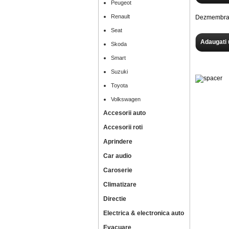
Peugeot
Renault
Dezmembram
Seat
Adaugati 
Skoda
Smart
Suzuki
Toyota
Volkswagen
Accesorii auto
Accesorii roti
Aprindere
Car audio
Caroserie
Climatizare
Directie
Electrica & electronica auto
Evacuare