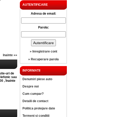
?
AUTENTIFICARE
Adresa de email:
Parola:
» Inregistrare cont
Inainte »»
» Recuperare parola
INFORMATII
site-uri de
elefonic sau
Denumiri piese auto
0 , înainte
Despre noi
Cum cumpar?
Detalii de contact
Politica protejare date
Termeni si conditii