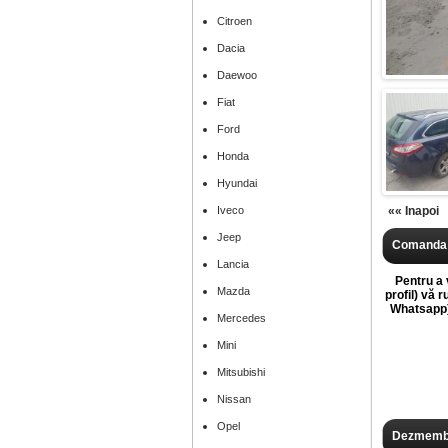
Citroen
Dacia
Daewoo
Fiat
Ford
Honda
Hyundai
Iveco
«« Inapoi
Jeep
Comanda 
Lancia
Pentru a v
Mazda
profil) vă 
Whatsapp),
Mercedes
Mini
Mitsubishi
Nissan
Opel
Dezmembr